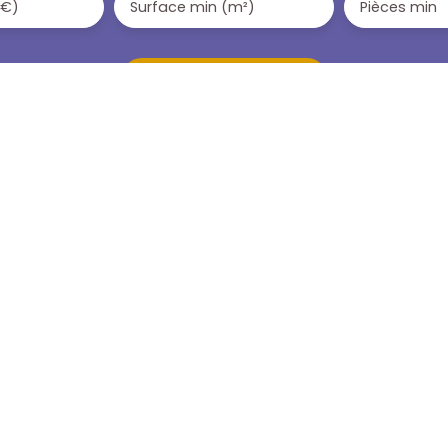
(€)
Surface min (m²)
Pièces min
Recevoir des annonces
JE SUIS PROPRIÉTAIRE
Estimez votre bien
Vendre avec nous
Espace vendeur
Gestion locative
Nous contacter