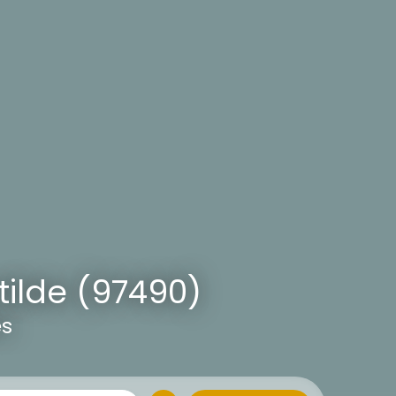
ilde (97490)
es