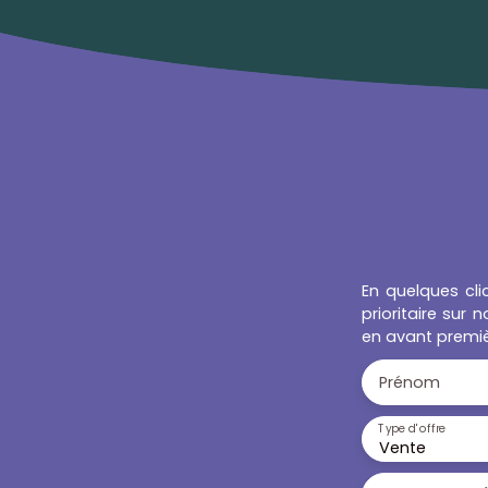
étage d’une résidence sécurisée,
comprenant à l’entrée un coin cuisine et
machine à laver, un grand séjour avec îlot
central cuisson / bar, une salle d’eau avec
WC et une varangue avec vue dégagée
sur la montagne. A l’étage : une grande
chambre climatisée avec un grand
dressing sur mesure ! 🔑 A proximité
immédiate de toutes commodités, libre de
toute occupation permettant un
investissement locatif ou un premier achat
en résidence principale. ✅ une place de
parking sécurisée en sous-sol, store
En quelques cli
électrique, fibre optique Bien soumis au
prioritaire sur
statut de la copropriété comprenant 161
en avant premiè
lots. Procédure en cours (charges et hors
charges) Taxe foncière : 1379 € TTC
Prénom
Charge de copropriété annuelle : 1190 €
TTC Fonds travaux 55 € / mois Bien non
Type d'offre
soumis au DPE Les informations sur les
Vente
risques auxquels ce bien est exposé sont
disponibles sur le site géorisques : www.