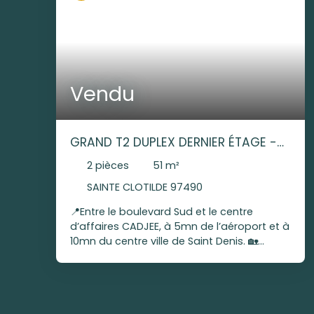
Vendu
GRAND T2 DUPLEX DERNIER ÉTAGE -
65 M2 AVEC VARANGUE - VUE
2
pièces
51
m²
MONTAGNE
SAINTE CLOTILDE 97490
📍Entre le boulevard Sud et le centre
d’affaires CADJEE, à 5mn de l’aéroport et à
10mn du centre ville de Saint Denis. 🏡
Appartement T2 avec de beaux espaces
de vie, bien agencé, d’environ 52 m2 de
surface habitable (environ 65 m2 de
surface totale) au 4eme étage et dernier