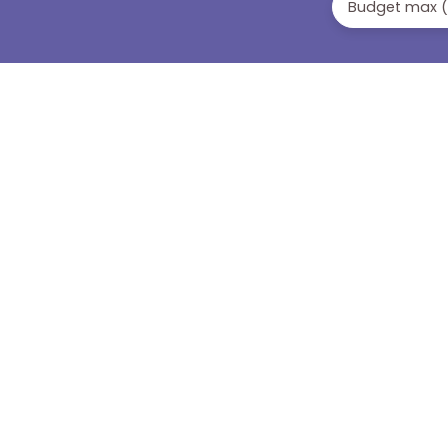
Budget max 
georisques. gouv. fr 📲 0692535187 📧
contact@ineom. fr
JE RECHERCHE UN BIEN
Vente appartement
Location appartement
Vente maison
Vente terrain