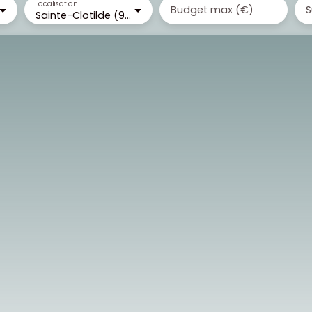
Localisation
Budget max (€)
S
Sainte-Clotilde (97490)