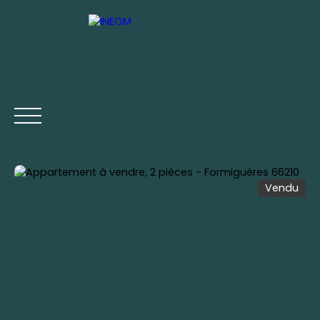
Vendu
ACCUEIL
ACHETER
VENDRE
LOUER
ESTIMATIO
Être rappelé