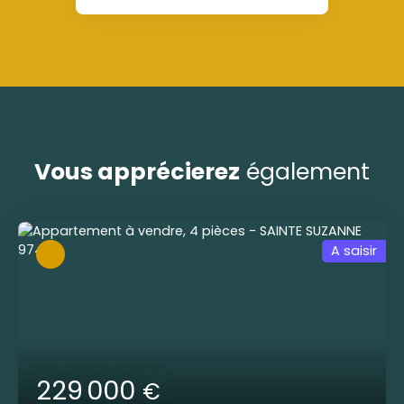
Vous apprécierez
également
A saisir
229 000
€