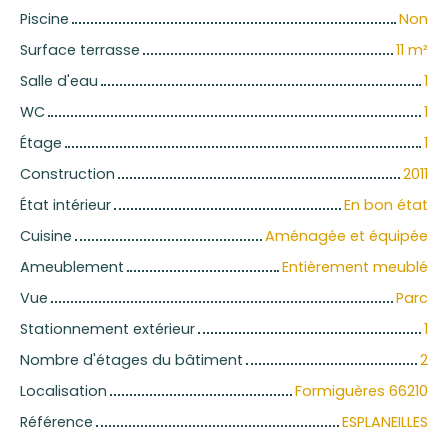
Piscine
Non
Surface terrasse
11
m²
Salle d'eau
1
WC
1
Étage
1
Construction
2011
État intérieur
En bon état
Cuisine
Aménagée et équipée
Ameublement
Entièrement meublé
Vue
Parc
Stationnement extérieur
1
Nombre d'étages du bâtiment
2
Localisation
Formiguères 66210
Référence
ESPLANEILLES